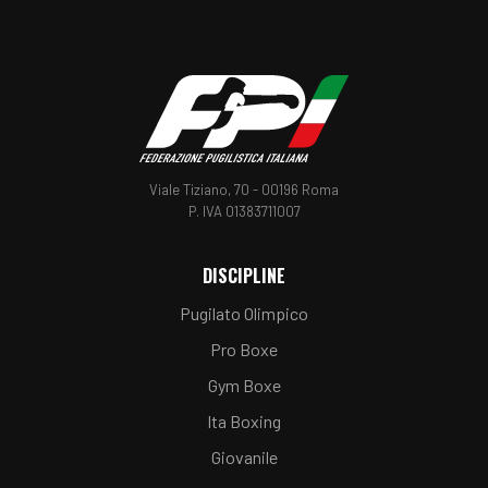
Telegram
Whatsapp
Linkedin
Viale Tiziano, 70 - 00196 Roma
P. IVA 01383711007
DISCIPLINE
Pugilato Olimpico
Pro Boxe
Gym Boxe
Ita Boxing
Giovanile