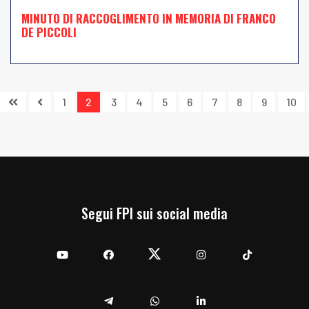
MINUTO DI RACCOGLIMENTO IN MEMORIA DI FRANCO
DE PICCOLI
1
2
3
4
5
6
7
8
9
10
Segui FPI sui social media
YouTube
Facebook
Twitter
Instagram
TikTok