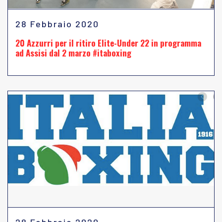
28 Febbraio 2020
20 Azzurri per il ritiro Elite-Under 22 in programma
ad Assisi dal 2 marzo #itaboxing