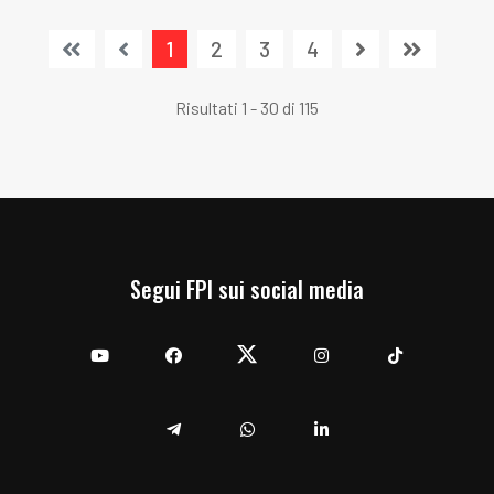
1
2
3
4
Risultati 1 - 30 di 115
Segui FPI sui social media
YouTube
Facebook
Twitter
Instagram
TikTok
Telegram
Whatsapp
Linkedin