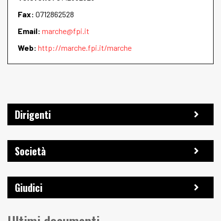
Fax:
0712862528
Email:
marche@fpi.it
Web:
http://marche.fpi.it/marche
Dirigenti
Società
Giudici