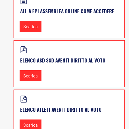
D
O
ALL A FPI ASSEMBLEA ONLINE COME ACCEDERE
C
U
Scarica
M
E
N
P
T
D
O
ELENCO ASD SSD AVENTI DIRITTO AL VOTO
F
Scarica
P
D
ELENCO ATLETI AVENTI DIRITTO AL VOTO
F
Scarica