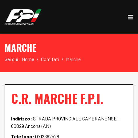
MARCHE
Sei qui:
Home
Comitati
Marche
C.R. MARCHE F.P.I.
Indirizzo:
STRADA PROVINCIALE CAMERANENSE -
60029 Ancona (AN)
Telefono:
0712862528