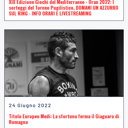
XIX Edizione Giochi del Mediterraneo - Oran 2022: I
sorteggi del Torneo Pugilistico, DOMANI UN AZZURRO
SUL RING - INFO ORARI E LIVESTREAMING
24 Giugno 2022
Titolo Europeo Medi: La sfortuna ferma il Giaguaro di
Romagna