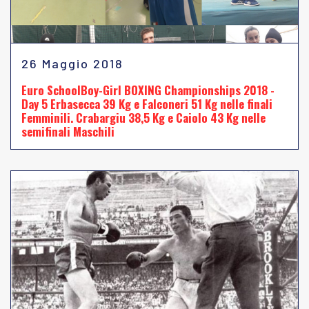
26 Maggio 2018
Euro SchoolBoy-Girl BOXING Championships 2018 -
Day 5 Erbasecca 39 Kg e Falconeri 51 Kg nelle finali
Femminili. Crabargiu 38,5 Kg e Caiolo 43 Kg nelle
semifinali Maschili