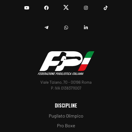
YouTube
Facebook
Twitter
Instagram
TikTok
Telegram
Whatsapp
Linkedin
Viale Tiziano, 70 - 00196 Roma
P. IVA 01383711007
DISCIPLINE
Pugilato Olimpico
Pro Boxe