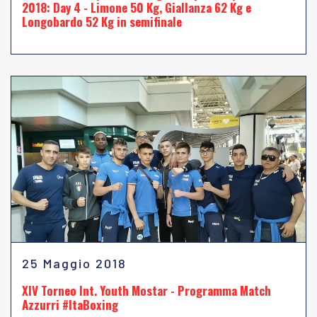
2018: Day 4 - Limone 50 Kg, Giallanza 62 Kg e
Longobardo 52 Kg in semifinale
25 Maggio 2018
XIV Torneo Int. Youth Mostar - Programma Match
Azzurri #ItaBoxing