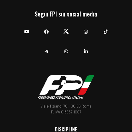
Segui FPI sui social media
YouTube
Facebook
Twitter
Instagram
TikTok
Telegram
Whatsapp
Linkedin
Viale Tiziano, 70 - 00196 Roma
P. IVA 01383711007
DISCIPLINE