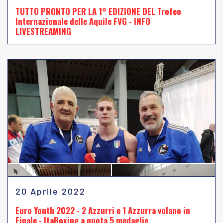
TUTTO PRONTO PER LA 1° EDIZIONE DEL Trofeo
Internazionale delle Aquile FVG - INFO
LIVESTREAMING
20 Aprile 2022
Euro Youth 2022 - 2 Azzurri e 1 Azzurra volano in
Finale - ItaBoxing a quota 5 medaglie