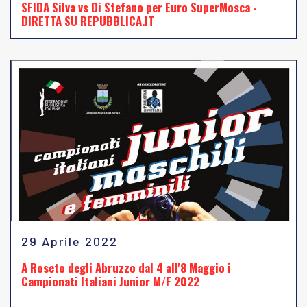
SFIDA Silva vs Di Stefano per Euro SuperMosca -
DIRETTA SU REPUBBLICA.IT
29 Aprile 2022
A Roseto degli Abruzzo dal 4 all'8 Maggio i
Campionati Italiani Junior M/F 2022