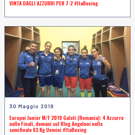
VINTA DAGLI AZZURRI PER 7-2 #ItaBoxing
30 Maggio 2019
Europei Junior M/F 2019 Galati (Romania): 4 Azzurre
nelle Finali, domani sul RIng Angeloni nella
semifinale 63 Kg Uomini #ItaBoxing