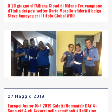
Il 28 giugno all’Allianz Cloud di Milano l’ex campione
d’Italia dei pesi welter Dario Morello sfiderà il belga
Steve Jamoye per il titolo Global WBO
27 Maggio 2019
Europei Junior M/F 2019 Galati (Romania): DAY 4 -
Sono già 4 gli Azzurri nelle semifinali #ItaBOxing