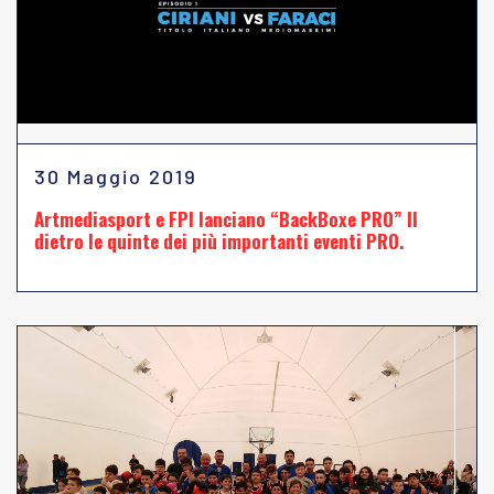
30 Maggio 2019
Artmediasport e FPI lanciano “BackBoxe PRO” Il
dietro le quinte dei più importanti eventi PRO.