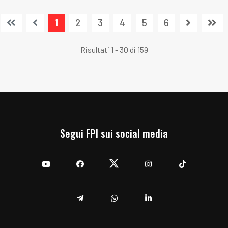
1
2
3
4
5
6
Risultati 1 - 30 di 159
Segui FPI sui social media
YouTube
Facebook
Twitter
Instagram
TikTok
Telegram
Whatsapp
Linkedin