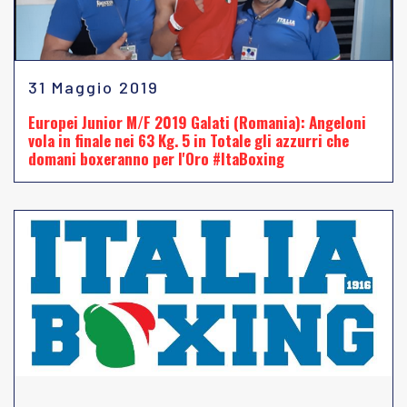
31 Maggio 2019
Europei Junior M/F 2019 Galati (Romania): Angeloni
vola in finale nei 63 Kg. 5 in Totale gli azzurri che
domani boxeranno per l'Oro #ItaBoxing