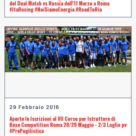
del Dual Match vs Russia dell'11 Marzo a Roma
#ItaBoxing #NoiSiamoEnergia #RoadToRio
29 Febbraio 2016
Aperte le Iscrizioni al VII Corso per Istruttore di
Boxe Competition Roma 28/29 Maggio - 2/3 Luglio pv
#PrePugilistica