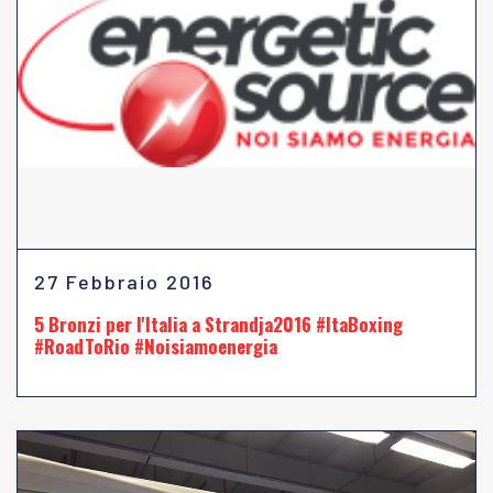
27 Febbraio 2016
5 Bronzi per l'Italia a Strandja2016 #ItaBoxing
#RoadToRio #Noisiamoenergia