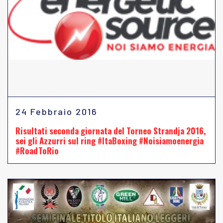
24 Febbraio 2016
Risultati seconda giornata del Torneo Strandja 2016,
sei gli Azzurri sul ring #ItaBoxing #Noisiamoenergia
#RoadToRio