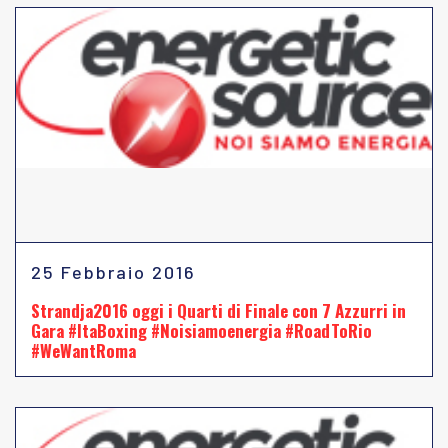
25 Febbraio 2016
Strandja2016 oggi i Quarti di Finale con 7 Azzurri in
Gara #ItaBoxing #Noisiamoenergia #RoadToRio
#WeWantRoma