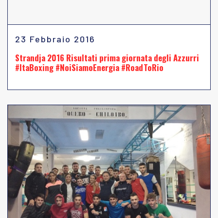
23 Febbraio 2016
Strandja 2016 Risultati prima giornata degli Azzurri
#ItaBoxing #NoiSiamoEnergia #RoadToRio