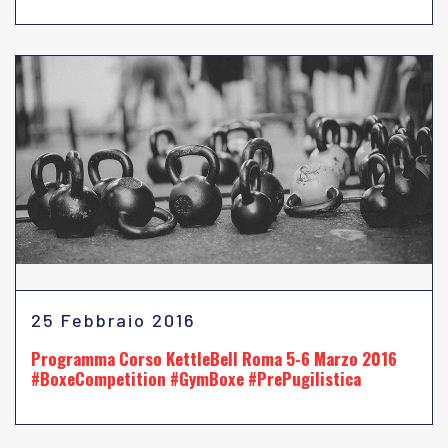
25 Febbraio 2016
Programma Corso KettleBell Roma 5-6 Marzo 2016
#BoxeCompetition #GymBoxe #PrePugilistica