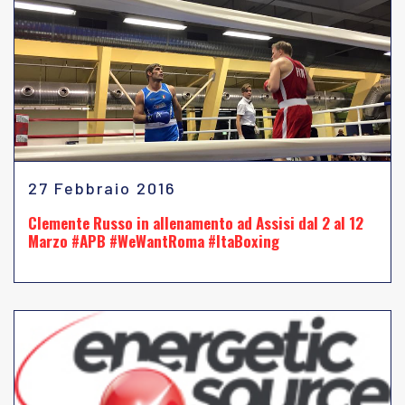
27 Febbraio 2016
Clemente Russo in allenamento ad Assisi dal 2 al 12
Marzo #APB #WeWantRoma #ItaBoxing