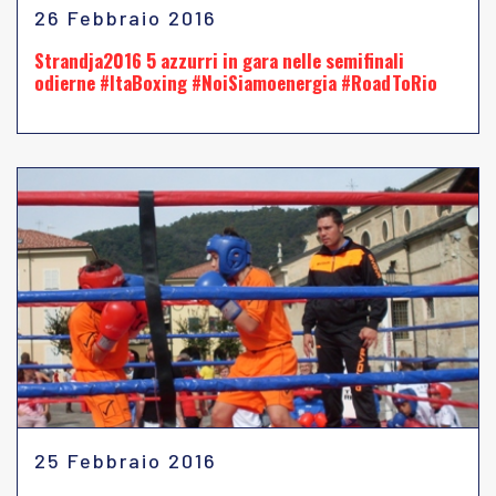
26 Febbraio 2016
Strandja2016 5 azzurri in gara nelle semifinali
odierne #ItaBoxing #NoiSiamoenergia #RoadToRio
25 Febbraio 2016