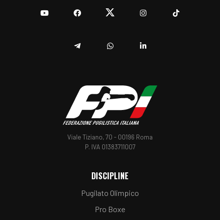
YouTube
Facebook
Twitter
Instagram
TikTok
Telegram
Whatsapp
Linkedin
Viale Tiziano, 70 - 00196 Roma
P. IVA 01383711007
DISCIPLINE
Pugilato Olimpico
Pro Boxe