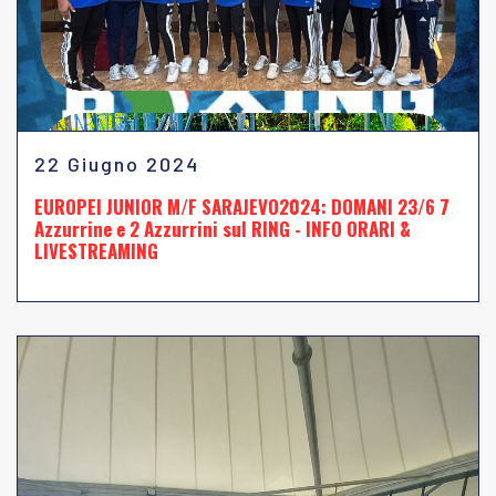
22 Giugno 2024
EUROPEI JUNIOR M/F SARAJEVO2024: DOMANI 23/6 7
Azzurrine e 2 Azzurrini sul RING - INFO ORARI &
LIVESTREAMING