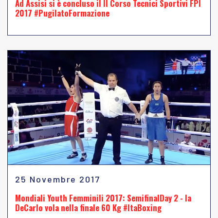
Ad Assisi si è concluso il II Corso Tecnici Sportivi FPI
2017 #PugilatoFormazione
25 Novembre 2017
Mondiali Youth Femminili 2017: SemifinalDay 2 - la
DeCarlo vola nella finale 60 Kg #ItaBoxing