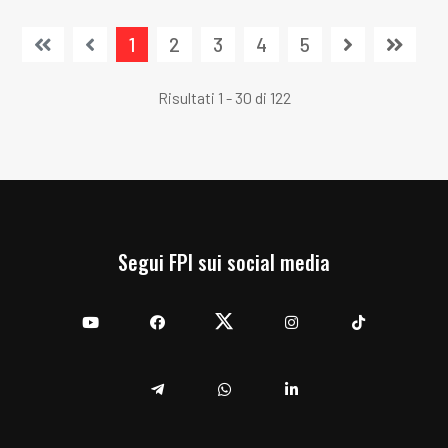
1
2
3
4
5
Risultati 1 - 30 di 122
Segui FPI sui social media
YouTube
Facebook
Twitter
Instagram
TikTok
Telegram
Whatsapp
Linkedin