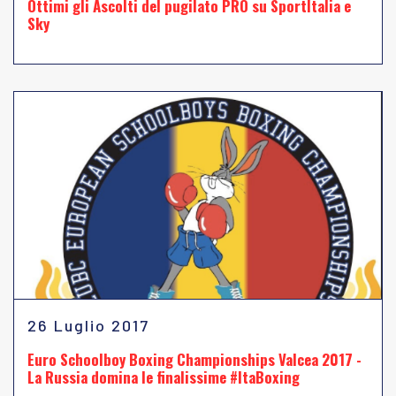
Ottimi gli Ascolti del pugilato PRO su SportItalia e
Sky
26 Luglio 2017
Euro Schoolboy Boxing Championships Valcea 2017 -
La Russia domina le finalissime #ItaBoxing