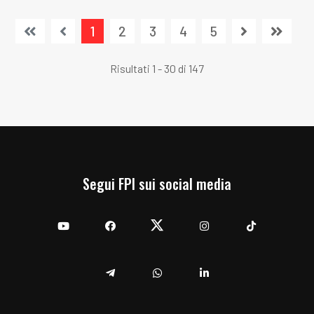
1
2
3
4
5
Risultati 1 - 30 di 147
Segui FPI sui social media
YouTube
Facebook
Twitter
Instagram
TikTok
Telegram
Whatsapp
Linkedin