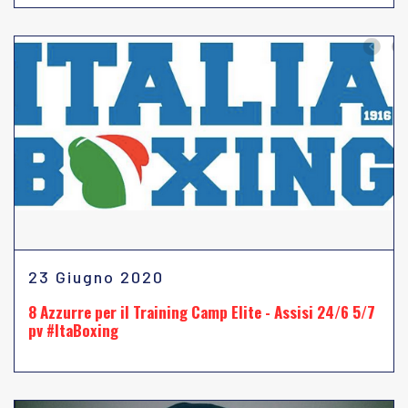
23 Giugno 2020
8 Azzurre per il Training Camp Elite - Assisi 24/6 5/7
pv #ItaBoxing