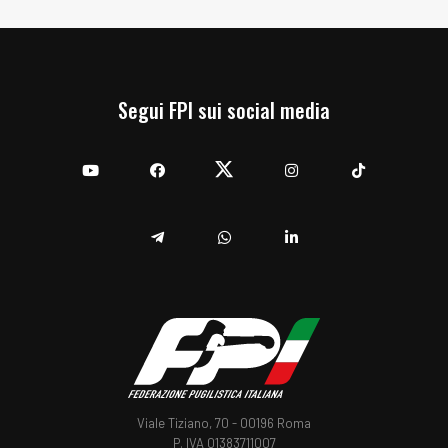
Segui FPI sui social media
YouTube
Facebook
Twitter
Instagram
TikTok
Telegram
Whatsapp
Linkedin
Viale Tiziano, 70 - 00196 Roma
P. IVA 01383711007