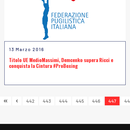
13 Marzo 2016
Titolo UE MedioMassimi, Demcenko supera Ricci e
conquista la Cintura #ProBoxing
442
443
444
445
446
447
44