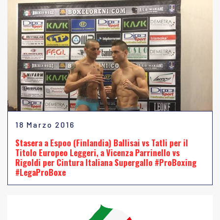
18 Marzo 2016
Stasera a Espoo (Finlandia) Ballisai vs Tatli per il
Titolo Europeo Leggeri, a Vicenza Parrinello vs
Rigoldi per Cintura Italiana Supergallo #ProBoxing
#LegaProBoxe