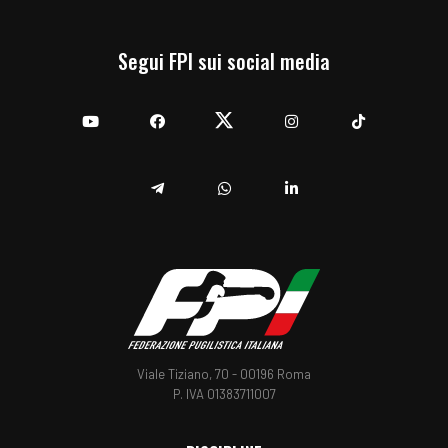
Segui FPI sui social media
YouTube
Facebook
Twitter
Instagram
TikTok
Telegram
Whatsapp
Linkedin
Viale Tiziano, 70 - 00196 Roma
P. IVA 01383711007