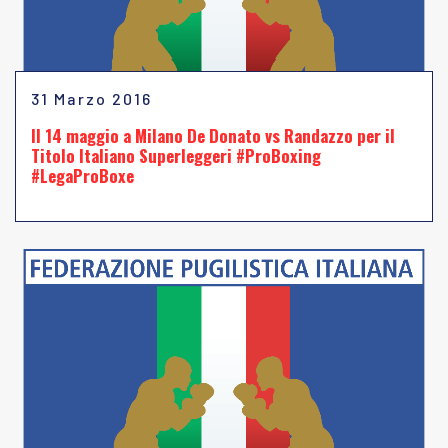
31 Marzo 2016
Il 14 maggio a Milano De Donato vs Randazzo per il
Titolo Italiano Superleggeri #ProBoxing
#LegaProBoxe