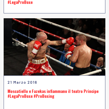
#LegaProBoxe
21 Marzo 2016
Moscatiello e Fazekas infiammano il teatro Principe
#LegaProBoxe #ProBoxing