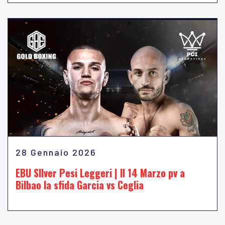
28 Gennaio 2026
EBU SIlver Pesi Leggeri | Il 14 Marzo pv a
Bilbao la sfida Garcia vs Ceglia