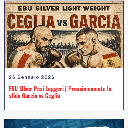
26 Gennaio 2026
EBU SIlver Pesi Leggeri | Prossimamente la
sfida Garcia vs Ceglia