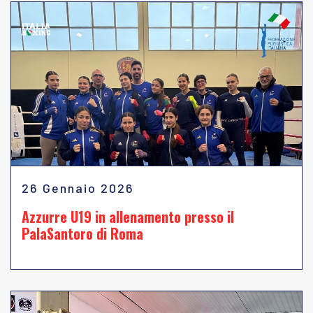
26 Gennaio 2026
Azzurre U19 in allenamento presso il
PalaSantoro di Roma