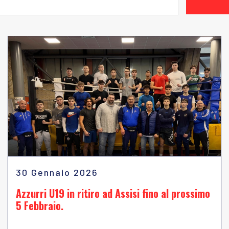
30 Gennaio 2026
Azzurri U19 in ritiro ad Assisi fino al prossimo
5 Febbraio.