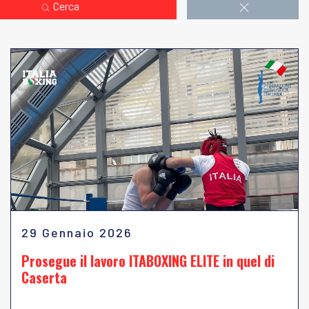
Cerca
29 Gennaio 2026
Prosegue il lavoro ITABOXING ELITE in quel di
Caserta