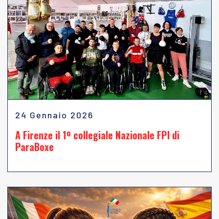
24 Gennaio 2026
A Firenze il 1º collegiale Nazionale FPI di
ParaBoxe