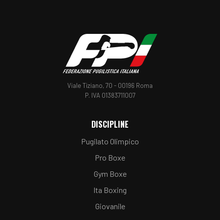
Telegram
Whatsapp
Linkedin
Viale Tiziano, 70 - 00196 Roma
P. IVA 01383711007
DISCIPLINE
Pugilato Olimpico
Pro Boxe
Gym Boxe
Ita Boxing
Giovanile