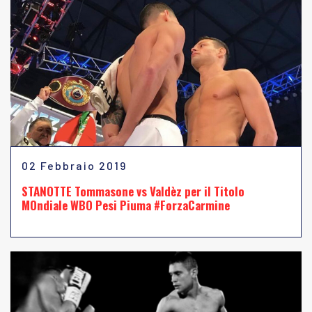
02 Febbraio 2019
STANOTTE Tommasone vs Valdèz per il Titolo
MOndiale WBO Pesi Piuma #ForzaCarmine