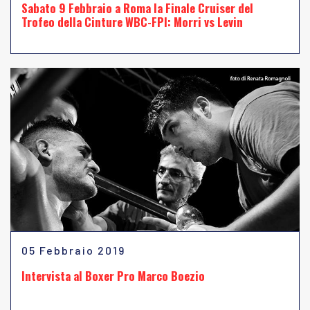
Sabato 9 Febbraio a Roma la Finale Cruiser del
Trofeo della Cinture WBC-FPI: Morri vs Levin
05 Febbraio 2019
Intervista al Boxer Pro Marco Boezio