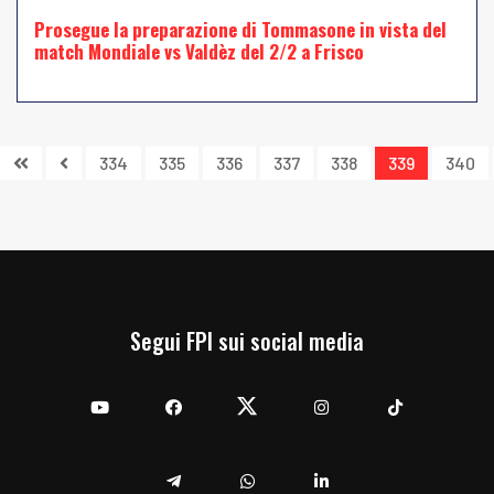
Prosegue la preparazione di Tommasone in vista del
match Mondiale vs Valdèz del 2/2 a Frisco
334
335
336
337
338
339
340
Segui FPI sui social media
YouTube
Facebook
Twitter
Instagram
TikTok