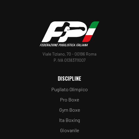
Telegram
Whatsapp
Linkedin
Viale Tiziano, 70 - 00196 Roma
P. IVA 01383711007
DISCIPLINE
Pugilato Olimpico
Pro Boxe
Gym Boxe
Ita Boxing
Giovanile