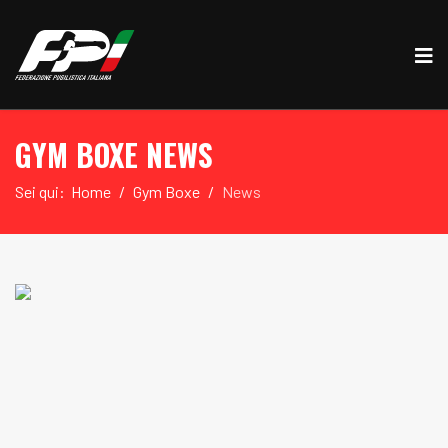
GYM BOXE NEWS
Sei qui:
Home
Gym Boxe
News