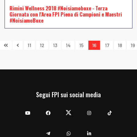
Rimini Wellness 2018 #Noisiamoboxe - Terza
Giornata con l'Area FPI Piena di Campioni e Maestri
#NoisiamoBoxe
11
12
13
14
15
16
17
18
19
Segui FPI sui social media
YouTube
Facebook
Twitter
Instagram
TikTok