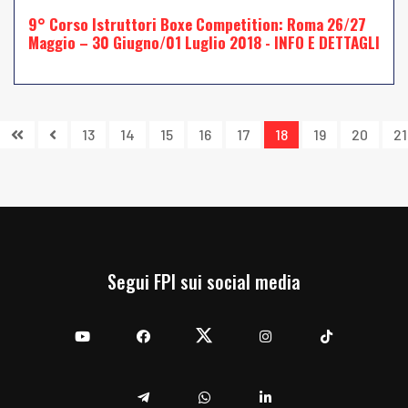
9° Corso Istruttori Boxe Competition: Roma 26/27
Maggio – 30 Giugno/01 Luglio 2018 - INFO E DETTAGLI
13
14
15
16
17
18
19
20
21
Segui FPI sui social media
YouTube
Facebook
Twitter
Instagram
TikTok