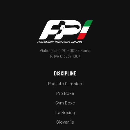
Telegram
Whatsapp
Linkedin
Viale Tiziano, 70 - 00196 Roma
P. IVA 01383711007
DISCIPLINE
Pugilato Olimpico
Pro Boxe
Gym Boxe
Ita Boxing
Giovanile