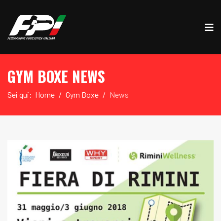
GYM BOXE NEWS
Sei qui:
Home
Gym Boxe
News