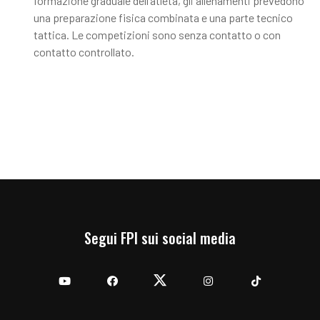
formazione graduale dell’atleta, gli allenamenti prevedono
una preparazione fisica combinata e una parte tecnico
tattica. Le competizioni sono senza contatto o con
contatto controllato.
Segui FPI sui social media
YouTube
Facebook
Twitter
Instagram
TikTok