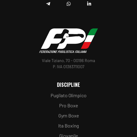
Telegram
Whatsapp
Linkedin
Viale Tiziano, 70 - 00196 Roma
P. IVA 01383711007
DISCIPLINE
Pugilato Olimpico
Pro Boxe
Gym Boxe
Ita Boxing
Giovanile