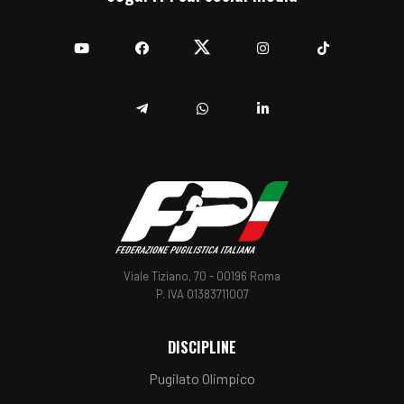
YouTube
Facebook
Twitter
Instagram
TikTok
Telegram
Whatsapp
Linkedin
Viale Tiziano, 70 - 00196 Roma
P. IVA 01383711007
DISCIPLINE
Pugilato Olimpico