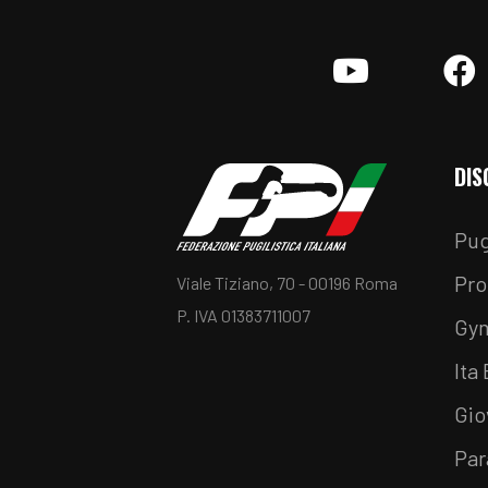
YouTube
F
DIS
Pug
Pro
Viale Tiziano, 70 - 00196 Roma
P. IVA 01383711007
Gy
Ita
Gio
Par