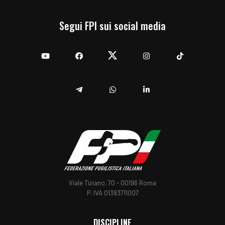
Segui FPI sui social media
YouTube
Facebook
Twitter
Instagram
TikTok
Telegram
Whatsapp
Linkedin
Viale Tiziano, 70 - 00196 Roma
P. IVA 01383711007
DISCIPLINE