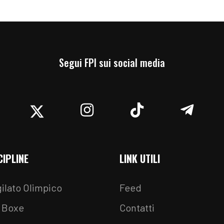
Segui FPI sui social media
acebook
Twitter
Instagram
TikTok
Teleg
CIPLINE
LINK UTILI
ilato Olimpico
Feed
 Boxe
Contatti