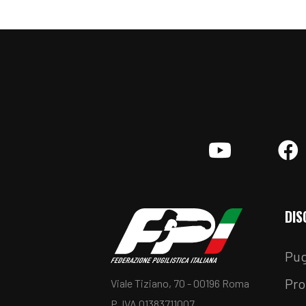
YouTube
F
DIS
Pug
Pro
Viale Tiziano, 70 - 00196 Roma
P. IVA 01383711007