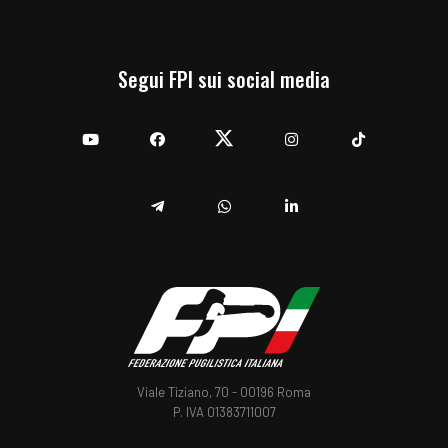
Segui FPI sui social media
YouTube
Facebook
Twitter
Instagram
TikTok
Telegram
Whatsapp
Linkedin
Viale Tiziano, 70 - 00196 Roma
P. IVA 01383711007