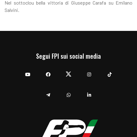
Nel sottoclou bella vittoria di Giuseppe Carafa su Emilano
Salvini.
Segui FPI sui social media
YouTube
Facebook
Twitter
Instagram
TikTok
Telegram
Whatsapp
Linkedin