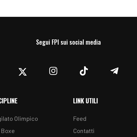
Segui FPI sui social media
acebook
Twitter
Instagram
TikTok
Teleg
CIPLINE
LINK UTILI
ilato Olimpico
Feed
 Boxe
Contatti