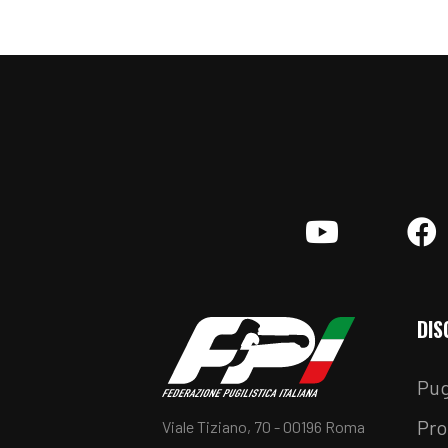
YouTube
F
DIS
Pug
Pro
Viale Tiziano, 70 - 00196 Roma