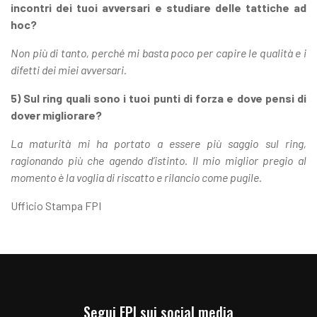
incontri dei tuoi avversari e studiare delle tattiche ad
hoc?
Non più di tanto, perché mi basta poco per capire le qualità e i
difetti dei miei avversari.
5) Sul ring quali sono i tuoi punti di forza e dove pensi di
dover migliorare?
La maturità mi ha portato a essere più saggio sul ring,
ragionando più che agendo d’istinto. Il mio miglior pregio al
momento è la voglia di riscatto e rilancio come pugile.
Ufficio Stampa FPI
Segui FPI sui social media