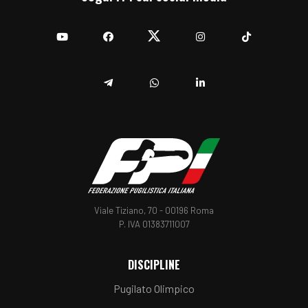
YouTube
Facebook
Twitter
Instagram
TikTok
Telegram
Whatsapp
Linkedin
Viale Tiziano, 70 - 00196 Roma
P. IVA 01383711007
DISCIPLINE
Pugilato Olimpico