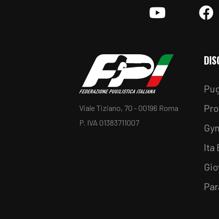
YouTube
F
DIS
Pug
Pro
Viale Tiziano, 70 - 00196 Roma
P. IVA 01383711007
Gy
Ita
Gio
Par