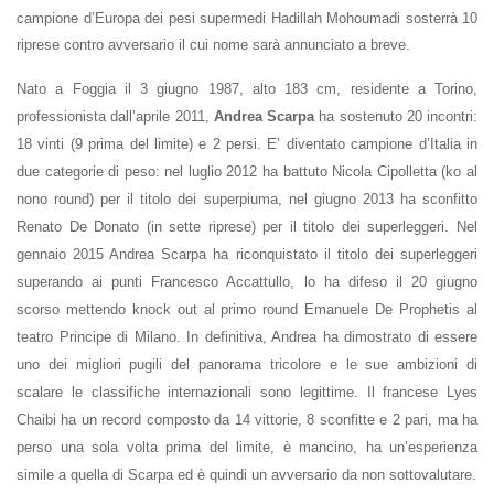
campione d’Europa dei pesi supermedi Hadillah Mohoumadi sosterrà 10
riprese contro avversario il cui nome sarà annunciato a breve.
Nato a Foggia il 3 giugno 1987, alto 183 cm, residente a Torino,
professionista dall’aprile 2011,
Andrea Scarpa
ha sostenuto 20 incontri:
18 vinti (9 prima del limite) e 2 persi. E’ diventato campione d’Italia in
due categorie di peso: nel luglio 2012 ha battuto Nicola Cipolletta (ko al
nono round) per il titolo dei superpiuma, nel giugno 2013 ha sconfitto
Renato De Donato (in sette riprese) per il titolo dei superleggeri. Nel
gennaio 2015 Andrea Scarpa ha riconquistato il titolo dei superleggeri
superando ai punti Francesco Accattullo, lo ha difeso il 20 giugno
scorso mettendo knock out al primo round Emanuele De Prophetis al
teatro Principe di Milano. In definitiva, Andrea ha dimostrato di essere
uno dei migliori pugili del panorama tricolore e le sue ambizioni di
scalare le classifiche internazionali sono legittime. Il francese Lyes
Chaibi ha un record composto da 14 vittorie, 8 sconfitte e 2 pari, ma ha
perso una sola volta prima del limite, è mancino, ha un’esperienza
simile a quella di Scarpa ed è quindi un avversario da non sottovalutare.