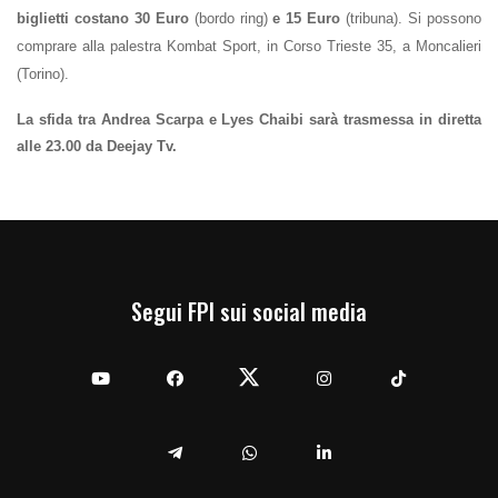
biglietti costano 30 Euro
(bordo ring)
e 15 Euro
(tribuna). Si possono
comprare alla palestra Kombat Sport, in Corso Trieste 35, a Moncalieri
(Torino).
La sfida tra Andrea Scarpa e Lyes Chaibi sarà trasmessa in diretta
alle 23.00 da Deejay Tv.
Segui FPI sui social media
YouTube
Facebook
Twitter
Instagram
TikTok
Telegram
Whatsapp
Linkedin