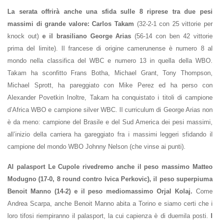
La serata offrirà anche una sfida sulle 8 riprese tra due pesi
massimi di grande valore: Carlos Takam
(32-2-1 con 25 vittorie per
knock out)
e il brasiliano George Arias
(56-14 con ben 42 vittorie
prima del limite). Il francese di origine camerunense è numero 8 al
mondo nella classifica del WBC e numero 13 in quella della WBO.
Takam ha sconfitto Frans Botha, Michael Grant, Tony Thompson,
Michael Sprott, ha pareggiato con Mike Perez ed ha perso con
Alexander Povetkin Inoltre, Takam ha conquistato i titoli di campione
d’Africa WBO e campione silver WBC. Il curriculum di George Arias non
è da meno: campione del Brasile e del Sud America dei pesi massimi,
all’inizio della carriera ha gareggiato fra i massimi leggeri sfidando il
campione del mondo WBO Johnny Nelson (che vinse ai punti).
Al palasport Le Cupole rivedremo anche il peso massimo Matteo
Modugno (17-0, 8 round contro Ivica Perkovic), il peso superpiuma
Benoit Manno (14-2) e il peso mediomassimo Orjal Kolaj.
Come
Andrea Scarpa, anche Benoit Manno abita a Torino e siamo certi che i
loro tifosi riempiranno il palasport, la cui capienza è di duemila posti.
I