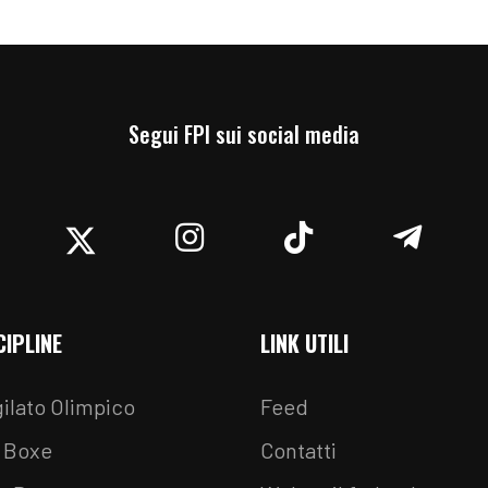
Segui FPI sui social media
acebook
Twitter
Instagram
TikTok
Teleg
CIPLINE
LINK UTILI
ilato Olimpico
Feed
 Boxe
Contatti