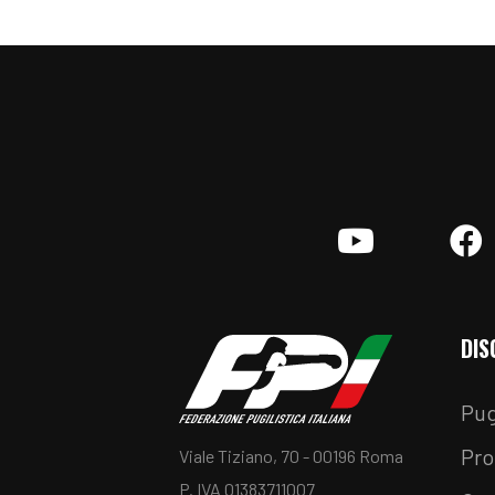
YouTube
F
DIS
Pug
Pro
Viale Tiziano, 70 - 00196 Roma
P. IVA 01383711007