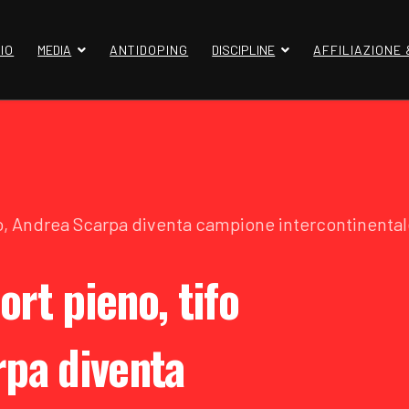
IO
MEDIA
ANTIDOPING
DISCIPLINE
AFFILIAZIONE
o, Andrea Scarpa diventa campione intercontinental
rt pieno, tifo
rpa diventa