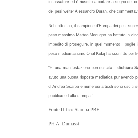
incassatore ed è riuscito a portare a segno dei 
dei pesi welter Alessandro Duran, che commentava 
Nel sottoclou, il campione d’Europa dei pesi super
peso massimo Matteo Modugno ha battuto in cinque
impedito di proseguire, in quel momento il pugile i
peso mediomassimo Orial Kolaj ha sconfitto per k
“E’ una manifestazione ben riuscita –
dichiara S
avuto una buona risposta mediatica pur avendo poc
di Andrea Scarpa e numerosi articoli sono usciti s
pubblico ed alla stampa.”
Fonte Uffico Stampa PBE
PH A. Dumassi