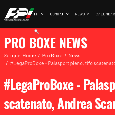
FPI
COMITATI
NEWS
CALENDAR
PRO BOXE NEWS
Sei qui:
Home
Pro Boxe
News
#LegaProBoxe - Palasport pieno, tifo scatenat
#LegaProBoxe - Palaspo
scatenato, Andrea Sca