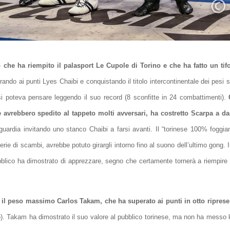
che ha riempito il palasport Le Cupole di Torino e che ha fatto un tif
rando ai punti Lyes Chaibi e conquistando il titolo intercontinentale dei pesi su
si poteva pensare leggendo il suo record (8 sconfitte in 24 combattimenti).
avrebbero spedito al tappeto molti avversari, ha costretto Scarpa a dar
guardia invitando uno stanco Chaibi a farsi avanti. Il “torinese 100% foggi
serie di scambi, avrebbe potuto girargli intorno fino al suono dell’ultimo gong.
blico ha dimostrato di apprezzare, segno che certamente tornerà a riempire i
 il peso massimo Carlos Takam, che ha superato ai punti in otto riprese
aro). Takam ha dimostrato il suo valore al pubblico torinese, ma non ha messo 