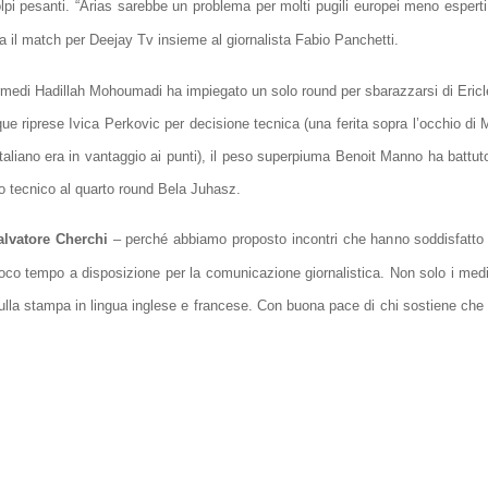
colpi pesanti. “Arias sarebbe un problema per molti pugili europei meno esper
il match per Deejay Tv insieme al giornalista Fabio Panchetti.
medi Hadillah Mohoumadi ha impiegato un solo round per sbarazzarsi di Ericles
 riprese Ivica Perkovic per decisione tecnica (una ferita sopra l’occhio di 
taliano era in vantaggio ai punti), il peso superpiuma Benoit Manno ha battuto
o tecnico al quarto round Bela Juhasz.
alvatore Cherchi
– perché abbiamo proposto incontri che hanno soddisfatto
o tempo a disposizione per la comunicazione giornalistica. Non solo i media
ulla stampa in lingua inglese e francese. Con buona pace di chi sostiene che la