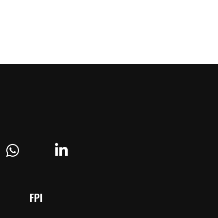
ram
Whatsapp
Linkedin
FPI