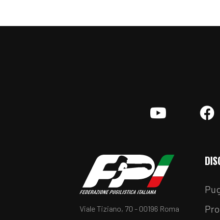
YouTube
F
DIS
Pug
Pro
Viale Tiziano, 70 - 00196 Roma