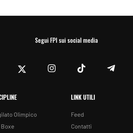
Segui FPI sui social media
acebook
Twitter
Instagram
TikTok
Teleg
CIPLINE
LINK UTILI
ilato Olimpico
Feed
 Boxe
Contatti