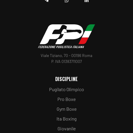
Telegram
Whatsapp
Linkedin
Viale Tiziano, 70 - 00196 Roma
P. IVA 01383711007
DISCIPLINE
Pugilato Olimpico
Pro Boxe
Gym Boxe
Ita Boxing
Giovanile