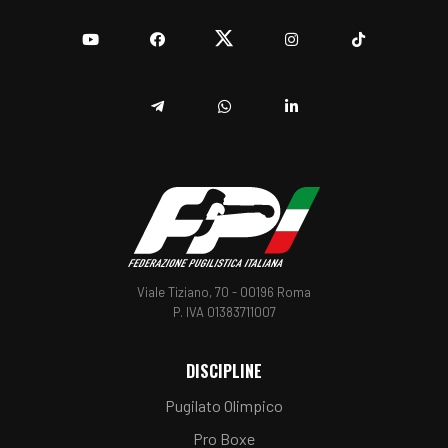
YouTube
Facebook
Twitter
Instagram
TikTok
Telegram
Whatsapp
Linkedin
Viale Tiziano, 70 - 00196 Roma
P. IVA 01383711007
DISCIPLINE
Pugilato Olimpico
Pro Boxe