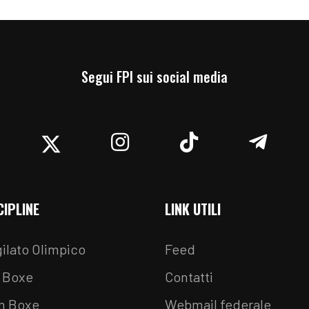
Segui FPI sui social media
acebook
Twitter
Instagram
TikTok
Teleg
CIPLINE
LINK UTILI
ilato Olimpico
Feed
 Boxe
Contatti
m Boxe
Webmail federale