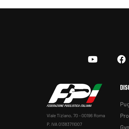
YouTube
F
DIS
Pug
Pro
Viale Tiziano, 70 - 00196 Roma
P. IVA 01383711007
Gy