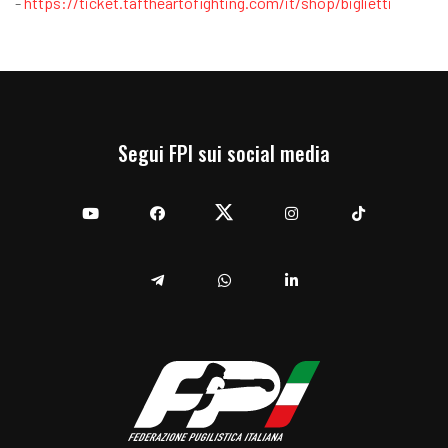
-
https://ticket.taftheartofighting.com/it/shop/biglietti
Segui FPI sui social media
YouTube
Facebook
Twitter
Instagram
TikTok
Telegram
Whatsapp
Linkedin