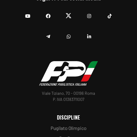
YouTube
Facebook
Twitter
Instagram
TikTok
Telegram
Whatsapp
Linkedin
Viale Tiziano, 70 - 00196 Roma
P. IVA 01383711007
DISCIPLINE
Pugilato Olimpico