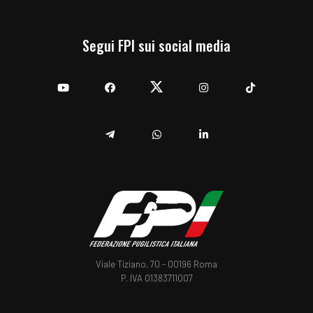
Segui FPI sui social media
YouTube
Facebook
Twitter
Instagram
TikTok
Telegram
Whatsapp
Linkedin
Viale Tiziano, 70 - 00196 Roma
P. IVA 01383711007