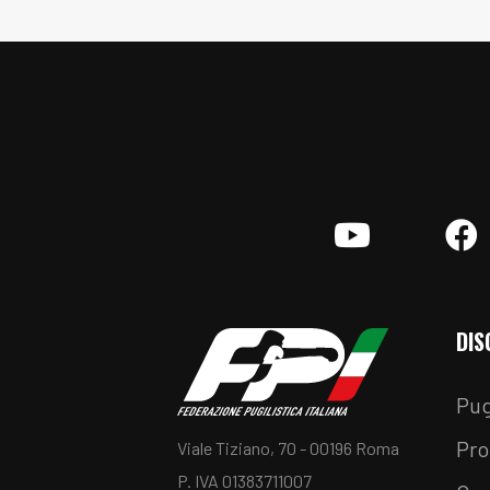
YouTube
F
DIS
Pug
Pro
Viale Tiziano, 70 - 00196 Roma
P. IVA 01383711007