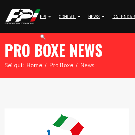
FPI
COMITATI
NEWS
CALENDAR
PRO BOXE NEWS
Sei qui:
Home
Pro Boxe
News