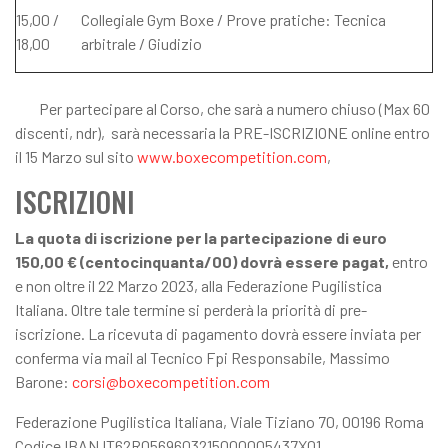
15,00 /
Collegiale Gym Boxe / Prove pratiche: Tecnica
18,00
arbitrale / Giudizio
Per partecipare al Corso, che sarà a numero chiuso (Max 60
discenti, ndr), sarà necessaria la PRE-ISCRIZIONE online entro
il 15 Marzo sul sito
www.boxecompetition.com
,
ISCRIZIONI
La quota di iscrizione per la partecipazione di euro
150,00 € (centocinquanta/00) dovrà essere pagat,
entro
e non oltre il 22 Marzo 2023, alla Federazione Pugilistica
Italiana. Oltre tale termine si perderà la priorità di pre-
iscrizione. La ricevuta di pagamento dovrà essere inviata per
conferma via mail al Tecnico Fpi Responsabile, Massimo
Barone:
corsi@boxecompetition.com
Federazione Pugilistica Italiana, Viale Tiziano 70, 00196 Roma
Codice IBAN IT62R0569603215000005437X01