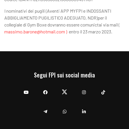
I nominativi dei pugili (Aventi APP MYFPI e INDOSSANTI
ABBIGLIAMENTO PUGILISTICO ADEGUATO, NDR)per il
collegiale di Gym Boxe dovranno essere comunictai via mail (
massimo.barone@hotmail.com )
entro il 23 marzo 2023.
Segui FPI sui social media
YouTube
Facebook
Twitter
Instagram
TikTok
Telegram
Whatsapp
Linkedin