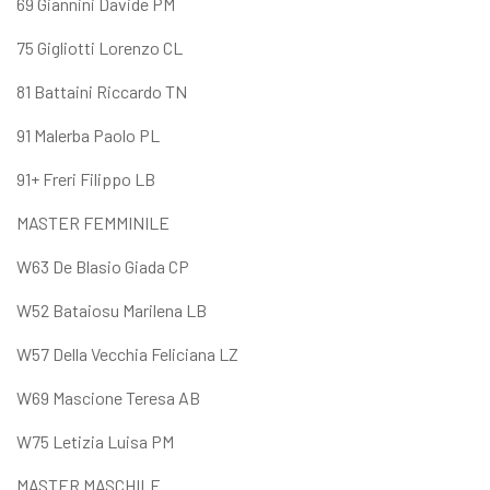
69 Giannini Davide PM
75 Gigliotti Lorenzo CL
81 Battaini Riccardo TN
91 Malerba Paolo PL
91+ Freri Filippo LB
MASTER FEMMINILE
W63 De Blasio Giada CP
W52 Bataiosu Marilena LB
W57 Della Vecchia Feliciana LZ
W69 Mascione Teresa AB
W75 Letizia Luisa PM
MASTER MASCHILE