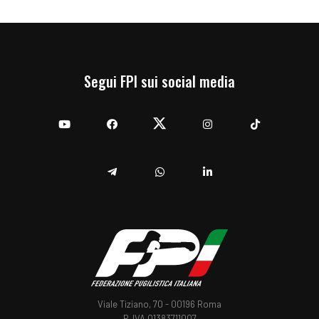
Segui FPI sui social media
YouTube
Facebook
Twitter
Instagram
TikTok
Telegram
Whatsapp
Linkedin
Viale Tiziano, 70 - 00196 Roma
P. IVA 01383711007