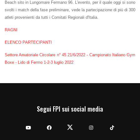
Beach sito in Lungomare Fermano 96. L'evento, per il quale oggi si sono
svolti i match della fase preliminare, vede la partecipazione di più di 300
atleti provenienti da tutti i Comitati Regionali d'Italia.
RAGNI
ELENCO PARTECIPANTI
Settore Amatoriale Circolare n° 45 21/6/2022 - Campionato Italiano Gym
Boxe - Lido di Fermo 1-2-3 luglio 2022
Segui FPI sui social media
YouTube
Facebook
Twitter
Instagram
TikTok