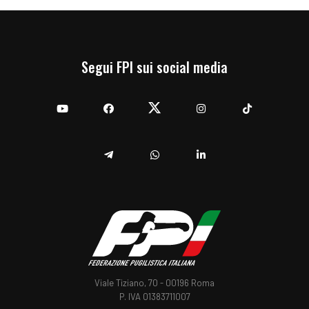
Segui FPI sui social media
YouTube
Facebook
Twitter
Instagram
TikTok
Telegram
Whatsapp
Linkedin
Viale Tiziano, 70 - 00196 Roma
P. IVA 01383711007