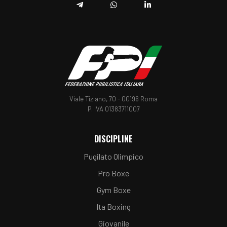
Telegram
Whatsapp
Linkedin
Viale Tiziano, 70 - 00196 Roma
P. IVA 01383711007
DISCIPLINE
Pugilato Olimpico
Pro Boxe
Gym Boxe
Ita Boxing
Giovanile