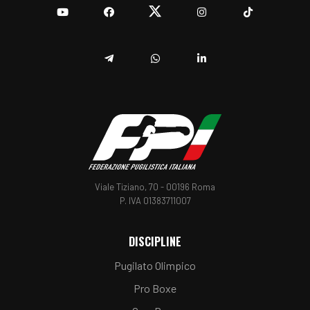
YouTube
Facebook
Twitter
Instagram
TikTok
Telegram
Whatsapp
Linkedin
Viale Tiziano, 70 - 00196 Roma
P. IVA 01383711007
DISCIPLINE
Pugilato Olimpico
Pro Boxe