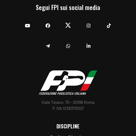
Segui FPI sui social media
YouTube
Facebook
Twitter
Instagram
TikTok
Telegram
Whatsapp
Linkedin
Viale Tiziano, 70 - 00196 Roma
P. IVA 01383711007
DISCIPLINE