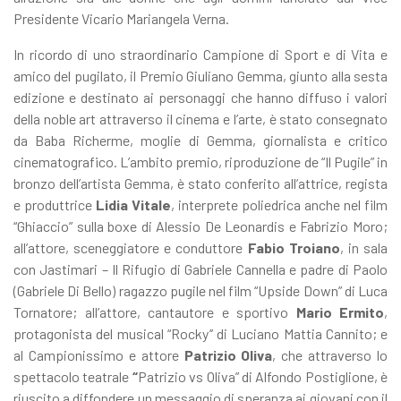
Presidente Vicario Mariangela Verna.
In ricordo di uno straordinario Campione di Sport e di Vita e
amico del pugilato, il Premio Giuliano Gemma, giunto alla sesta
edizione e destinato ai personaggi che hanno diffuso i valori
della noble art attraverso il cinema e l’arte, è stato consegnato
da Baba Richerme, moglie di Gemma, giornalista e critico
cinematografico. L’ambito premio, riproduzione de “Il Pugile” in
bronzo dell’artista Gemma, è stato conferito all’attrice, regista
e produttrice
Lidia Vitale
, interprete poliedrica anche nel film
“Ghiaccio” sulla boxe di Alessio De Leonardis e Fabrizio Moro;
all’attore, sceneggiatore e conduttore
Fabio Troiano
, in sala
con Jastimari – Il Rifugio di Gabriele Cannella e padre di Paolo
(Gabriele Di Bello) ragazzo pugile nel film “Upside Down” di Luca
Tornatore; all’attore, cantautore e sportivo
Mario Ermito
,
protagonista del musical “Rocky’’ di Luciano Mattia Cannito; e
al Campionissimo e attore
Patrizio Oliva
, che attraverso lo
spettacolo teatrale
“
Patrizio vs Oliva” di Alfondo Postiglione, è
riuscito a diffondere un messaggio di speranza ai giovani con il