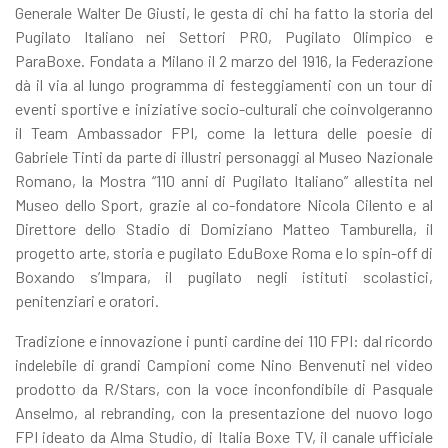
Generale Walter De Giusti, le gesta di chi ha fatto la storia del
Pugilato Italiano nei Settori PRO, Pugilato Olimpico e
ParaBoxe. Fondata a Milano il 2 marzo del 1916, la Federazione
dà il via al lungo programma di festeggiamenti con un tour di
eventi sportive e iniziative socio-culturali che coinvolgeranno
il Team Ambassador FPI, come la lettura delle poesie di
Gabriele Tinti da parte di illustri personaggi al Museo Nazionale
Romano, la Mostra “110 anni di Pugilato Italiano” allestita nel
Museo dello Sport, grazie al co-fondatore Nicola Cilento e al
Direttore dello Stadio di Domiziano Matteo Tamburella, il
progetto arte, storia e pugilato EduBoxe Roma e lo spin-off di
Boxando s’Impara, il pugilato negli istituti scolastici,
penitenziari e oratori.
Tradizione e innovazione i punti cardine dei 110 FPI: dal ricordo
indelebile di grandi Campioni come Nino Benvenuti nel video
prodotto da R/Stars, con la voce inconfondibile di Pasquale
Anselmo, al rebranding, con la presentazione del nuovo logo
FPI ideato da Alma Studio, di Italia Boxe TV, il canale ufficiale