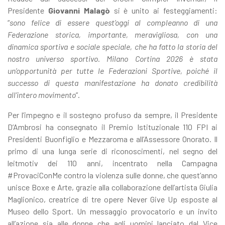
Presidente
Giovanni Malagò
si è unito ai festeggiamenti:
“
sono felice di essere quest’oggi al compleanno di una
Federazione storica, importante, meravigliosa, con una
dinamica sportiva e sociale speciale, che ha fatto la storia del
nostro universo sportivo. Milano Cortina 2026 è stata
un’opportunità per tutte le Federazioni Sportive, poiché il
successo di questa manifestazione ha donato credibilità
all’intero movimento
”.
Per l’impegno e il sostegno profuso da sempre, il Presidente
D’Ambrosi ha consegnato il Premio Istituzionale 110 FPI ai
Presidenti Buonfiglio e Mezzaroma e all’Assessore Onorato. Il
primo di una lunga serie di riconoscimenti, nel segno del
leitmotiv dei 110 anni, incentrato nella Campagna
#ProvaciConMe contro la violenza sulle donne, che quest’anno
unisce Boxe e Arte, grazie alla collaborazione dell’artista Giulia
Maglionico, creatrice di tre opere Never Give Up esposte al
Museo dello Sport. Un messaggio provocatorio e un invito
all’azione sia alle donne che agli uomini lanciato dal Vice