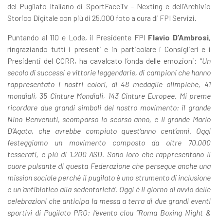
del Pugilato Italiano di SportFaceTv - Nexting e dell’Archivio
Storico Digitale con più di 25.000 foto a cura di FPI Servizi.
Puntando al 110 e Lode, il Presidente FPI
Flavio D’Ambrosi
,
ringraziando tutti i presenti e in particolare i Consiglieri e i
Presidenti del CCRR, ha cavalcato l’onda delle emozioni: “
Un
secolo di successi e vittorie leggendarie, di campioni che hanno
rappresentato i nostri colori, di 48 medaglie olimpiche, 41
mondiali, 35 Cinture Mondiali, 143 Cinture Europee. Mi preme
ricordare due grandi simboli del nostro movimento: il grande
Nino Benvenuti, scomparso lo scorso anno, e il grande Mario
D’Agata, che avrebbe compiuto quest’anno cent’anni. Oggi
festeggiamo un movimento composto da oltre 70.000
tesserati, e più di 1.200 ASD. Sono loro che rappresentano il
cuore pulsante di questa Federazione che persegue anche una
mission sociale perché il pugilato è uno strumento di inclusione
e un ‘antibiotico alla sedentarietà’. Oggi è il giorno di avvio delle
celebrazioni che anticipa la messa a terra di due grandi eventi
sportivi di Pugilato PRO: l’evento clou “Roma Boxing Night &