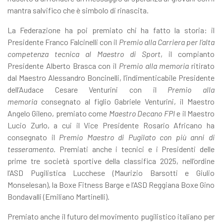
mantra salvifico che è simbolo di rinascita.
La Federazione ha poi premiato chi ha fatto la storia: il
Presidente Franco Falcinelli con il
Premio alla Carriera per l’alta
competenza tecnica al Maestro di Sport
, il compianto
Presidente Alberto Brasca con il
Premio alla memoria
ritirato
dal Maestro Alessandro Boncinelli, l’indimenticabile Presidente
dell’Audace Cesare Venturini con il
Premio alla
memoria
consegnato al figlio Gabriele Venturini, il Maestro
Angelo Gileno, premiato come
Maestro Decano FPI
e il Maestro
Lucio Zurlo, a cui il Vice Presidente Rosario Africano ha
consegnato il
Premio Maestro di Pugilato con più anni di
tesseramento
. Premiati anche i tecnici e i Presidenti delle
prime tre società sportive della classifica 2025, nell’ordine
l’ASD Pugilistica Lucchese (Maurizio Barsotti e Giulio
Monselesan), la Boxe Fitness Barge e l’ASD Reggiana Boxe Gino
Bondavalli (Emiliano Martinelli).
Premiato anche il futuro del movimento pugilistico italiano per