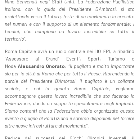
Nino Benvenuti negli Stati Uniti. La Federazione Pugilistica
Italiana, con la guida del Presidente D’Ambrosi, si sta
proiettando verso il futuro, forte di un movimento in crescita
nei numeri e con il supporto di un elemento fondamentale: i
tecnici, che compiono un lavoro incredibile su tutto il
territorio
”.
Roma Capitale avrà un ruolo centrale nei 110 FPI, a ribadirlo
l’Assessore ai Grandi Eventi, Sport, Turismo e
Moda
Alessandro Onorato
: “
i
l pugilato è molto importante
sia per la città di Roma che per tutto il Paese. Riprendendo le
parole del Presidente D’Ambrosi, il pugilato è un collante
sociale, e noi in quanto Roma Capitale, vogliamo
accompagnare questo lavoro incredibile che sta facendo la
Federazione, dando un supporto specialmente negli impianti.
Siamo contenti che la Federazione abbia organizzato questo
evento a giugno al PalaTiziano e saremo disponibili nel fornire
altre nuove infrastrutture al movimento
”.
Reduce dai successi dei Giochi Olimpici Invernali, il