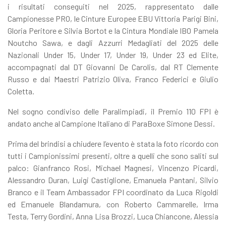
i risultati conseguiti nel 2025, rappresentato dalle
Campionesse PRO, le Cinture Europee EBU Vittoria Parigi Bini,
Gloria Peritore e Silvia Bortot e la Cintura Mondiale IBO Pamela
Noutcho Sawa, e dagli Azzurri Medagliati del 2025 delle
Nazionali Under 15, Under 17, Under 19, Under 23 ed Elite,
accompagnati dal DT Giovanni De Carolis, dal RT Clemente
Russo e dai Maestri Patrizio Oliva, Franco Federici e Giulio
Coletta.
Nel sogno condiviso delle Paralimpiadi, il Premio 110 FPI è
andato anche al Campione Italiano di ParaBoxe Simone Dessi.
Prima del brindisi a chiudere l’evento è stata la foto ricordo con
tutti i Campionissimi presenti, oltre a quelli che sono saliti sul
palco: Gianfranco Rosi, Michael Magnesi, Vincenzo Picardi,
Alessandro Duran, Luigi Castiglione, Emanuela Pantani, Silvio
Branco e il Team Ambassador FPI coordinato da Luca Rigoldi
ed Emanuele Blandamura, con Roberto Cammarelle, Irma
Testa, Terry Gordini, Anna Lisa Brozzi, Luca Chiancone, Alessia