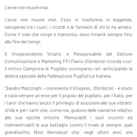
L'eroe non muore mai.
L'eroe non muore mai. Esso si trasforma in leggenda,
navigando tra i cuori, i ricordi e le fantasie di chi lo ha amato.
Come il sole che sorge e tramonta, esso rimarrà sempre fino
alle fine dei tempi.
Il Vicepresidente Vicario e Responsabile del Settore
Comunicazione e Marketing FPI Flavio D'Ambrosi ricorda cosi'
il mitico Campione di Pugilato scomparso ieri, anticipando la
dedica speciale della Federazione Pugilistica Italiana.
“Sandro Mazzinghi – commenta il Vicepres. D’Ambrosi - è stato
e sarà sempre un eroe per il popolo del pugilato, per l'Italia, per
i tanti che hanno avuto il privilegio di assistere alle sue vibranti
sfide e per i tanti che, come me, godono delle narrative relative
alle sue epiche vittorie. Memorabili i suoi incontri ed
indimenticabili le sue battaglie contro il rivale di sempre, quel
grandissimo Nino Benvenuti che, negli ultimi anni, era