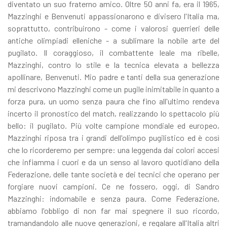
diventato un suo fraterno amico. Oltre 50 anni fa, era il 1965,
Mazzinghi e Benvenuti appassionarono e divisero l'Italia ma,
soprattutto, contribuirono - come i valorosi guerrieri delle
antiche olimpiadi elleniche - a sublimare la nobile arte del
pugilato. Il coraggioso, il combattente leale ma ribelle,
Mazzinghi, contro lo stile e la tecnica elevata a bellezza
apollinare, Benvenuti. Mio padre e tanti della sua generazione
mi descrivono Mazzinghi come un pugile inimitabile in quanto a
forza pura, un uomo senza paura che fino all'ultimo rendeva
incerto il pronostico del match, realizzando lo spettacolo più
bello: il pugilato. Più volte campione mondiale ed europeo,
Mazzinghi riposa tra i grandi dell'olimpo pugilistico ed è così
che lo ricorderemo per sempre: una leggenda dai colori accesi
che infiamma i cuori e da un senso al lavoro quotidiano della
Federazione, delle tante società e dei tecnici che operano per
forgiare nuovi campioni. Ce ne fossero, oggi, di Sandro
Mazzinghi: indomabile e senza paura. Come Federazione,
abbiamo l'obbligo di non far mai spegnere il suo ricordo,
tramandandolo alle nuove generazioni, e regalare all'Italia altri