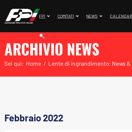
FPI
COMITATI
NEWS
CALENDAR
ARCHIVIO NEWS
Sei qui:
Home
Lente di ingrandimento: News &
Febbraio 2022