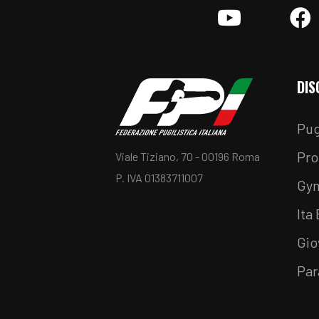
YouTube
F
DIS
Pug
Pro
Viale Tiziano, 70 - 00196 Roma
P. IVA 01383711007
Gy
Ita
Gio
Par