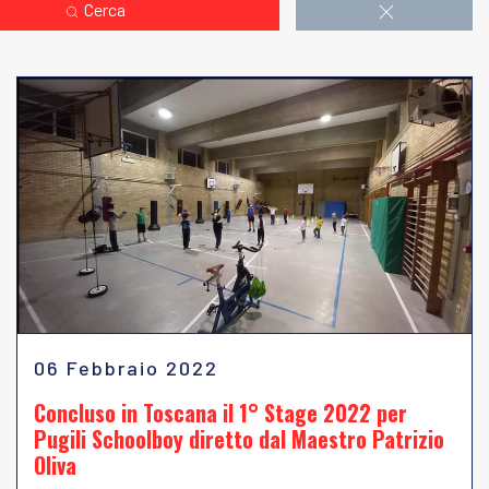
Cerca
06 Febbraio 2022
Concluso in Toscana il 1° Stage 2022 per
Pugili Schoolboy diretto dal Maestro Patrizio
Oliva